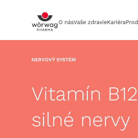
O nás
Vaše zdravie
Kariéra
Prod
NERVOVÝ SYSTÉM
Vitamín B12
silné nervy