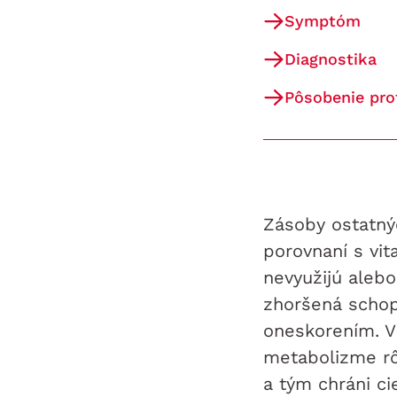
Symptóm
Diagnostika
Pôsobenie pro
Zásoby ostatnýc
porovnaní s vi
nevyužijú aleb
zhoršená schopn
oneskorením. V
metabolizme rô
a tým chráni ci