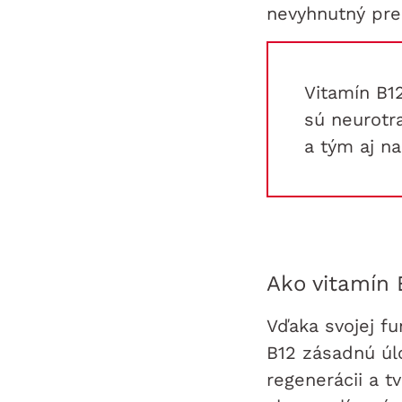
nevyhnutný pre
Vitamín B1
sú neurotr
a tým aj n
Ako vitamín 
Vďaka svojej fu
B12 zásadnú úl
regenerácii a t