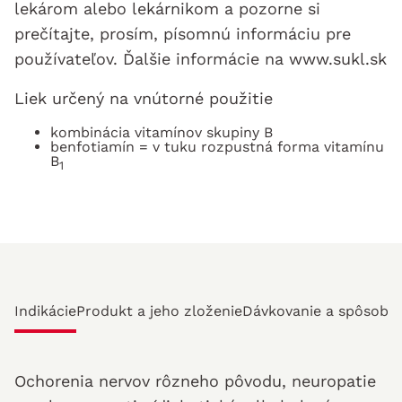
lekárom alebo lekárnikom a pozorne si
prečítajte, prosím, písomnú informáciu pre
používateľov. Ďalšie informácie na www.sukl.sk
Liek určený na vnútorné použitie
kombinácia vitamínov skupiny B
benfotiamín = v tuku rozpustná forma vitamínu
B
1
Indikácie
Produkt a jeho zloženie
Dávkovanie a spôsob u
Ochorenia nervov rôzneho pôvodu, neuropatie