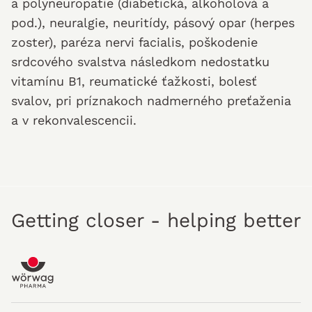
a polyneuropatie (diabetická, alkoholová a
pod.), neuralgie, neuritídy, pásový opar (herpes
zoster), paréza nervi facialis, poškodenie
srdcového svalstva následkom nedostatku
vitamínu B1, reumatické ťažkosti, bolesť
svalov, pri príznakoch nadmerného preťaženia
a v rekonvalescencii.
Getting closer - helping better